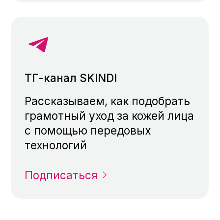
© 2026 Общество с ограниченной
ответственностью "Платформа Третье
Мнение", ИНН 7714420229, ОГРН
5177746328106, все права защищены.
121205, г. Москва, Территория
Инновационного центра Сколково, ул. Нобеля
д. 7, этаж 2, пом. 37, раб. 2
ОКВЭД 62.01 Разработка компьютерного
программного обеспечения
Политика обработки и защиты
персональных данных
Антикоррупционная политика
Требования к организации, осуществляющей
деятельность в области информационных
технологий
Товарный знак зарегистрирован
Деятельность
осуществляется при
грантовой
поддержке Фонда
«Сколково»