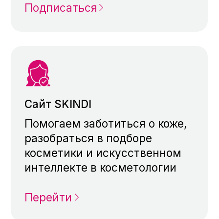
О компании
Продукты
Блог
Карьера
+ 7 (499) 460 63 65
ask@3opinion.ai
По общим вопросам и внедрению
marketing@3opinion.ai
По маркетинговым и pr-вопросам
cv@3opinion.ai
По карьерным вопросам