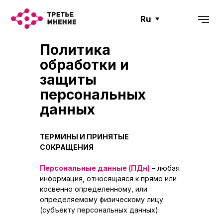
Ru
Политика
обработки и
защиты
персональных
данных
ТЕРМИНЫ И ПРИНЯТЫЕ
СОКРАЩЕНИЯ
Персональные данные (ПДн)
– любая
информация, относящаяся к прямо или
косвенно определенному, или
определяемому физическому лицу
(субъекту персональных данных).