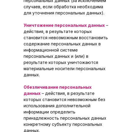
персональных данных (за исключением
случаев, если обработка необходима
для уточнения персональных данных).
Уничтожение персональных данных
–
действия, в результате которых
становится невозможным восстановить
содержание персональных данных в
информационной системе
персональных данных и (или) в
результате которых уничтожаются
материальные носители персональных
данных.
Обезличивание персональных
данных
– действия, в результате
которых становится невозможным без
использования дополнительной
информации определить
принадлежность персональных данных
конкретному субъекту персональных
данных.