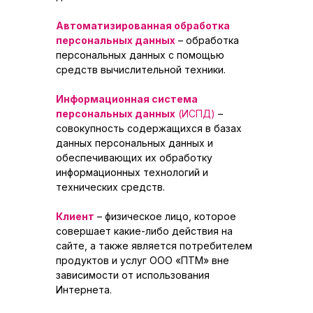
Автоматизированная обработка
персональных данных
– обработка
персональных данных с помощью
средств вычислительной техники.
Информационная система
персональных данных
(ИСПД)
–
совокупность содержащихся в базах
данных персональных данных и
обеспечивающих их обработку
информационных технологий и
технических средств.
Клиент
– физическое лицо, которое
совершает какие-либо действия на
сайте, а также является потребителем
продуктов и услуг ООО «ПТМ» вне
зависимости от использования
Интернета.