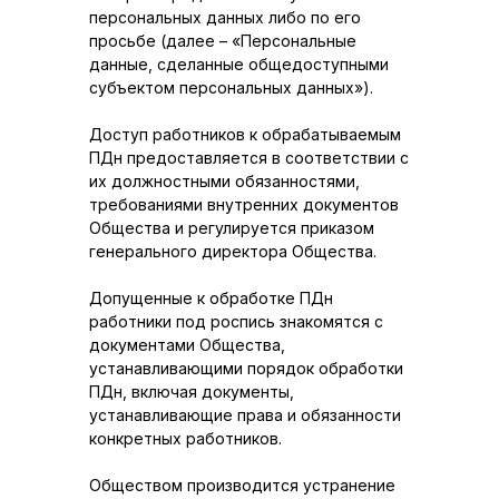
персональных данных либо по его
просьбе (далее – «Персональные
данные, сделанные общедоступными
субъектом персональных данных»).
Доступ работников к обрабатываемым
ПДн предоставляется в соответствии с
их должностными обязанностями,
требованиями внутренних документов
Общества и регулируется приказом
генерального директора Общества.
Допущенные к обработке ПДн
работники под роспись знакомятся с
документами Общества,
устанавливающими порядок обработки
ПДн, включая документы,
устанавливающие права и обязанности
конкретных работников.
Обществом производится устранение