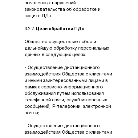
выявленных нарушений
законодательства об обработке и
защите ПДн.
3.2.2.
Цели обработки ПДн:
Общество осуществляет сбор и
дальнейшую обработку персональных
данных в следующих целях:
- Осуществление дистанционного
взаимодействия Общества с клиентами
и иными заинтересованными лицами в
рамках сервисно-информационного
обслуживания путем использования
телефонной связи, служб мгновенных
сообщений, IP-телефонии, электронной
почты;
- Осуществление дистанционного
взаимодействия Общества с клиентами