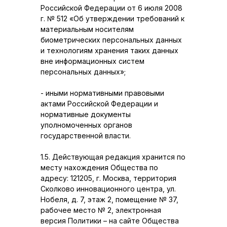
Российской Федерации от 6 июля 2008
г. № 512 «Об утверждении требований к
материальным носителям
биометрических персональных данных
и технологиям хранения таких данных
вне информационных систем
персональных данных»;
- иными нормативными правовыми
актами Российской Федерации и
нормативные документы
уполномоченных органов
государственной власти.
1.5. Действующая редакция хранится по
месту нахождения Общества по
адресу: 121205, г. Москва, территория
Сколково инновационного центра, ул.
Нобеля, д. 7, этаж 2, помещение № 37,
рабочее место № 2, электронная
версия Политики – на сайте Общества