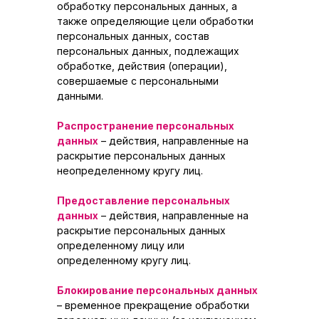
обработку персональных данных, а
также определяющие цели обработки
персональных данных, состав
персональных данных, подлежащих
обработке, действия (операции),
совершаемые с персональными
данными.
Распространение персональных
данных
– действия, направленные на
раскрытие персональных данных
неопределенному кругу лиц.
Предоставление персональных
данных
– действия, направленные на
раскрытие персональных данных
определенному лицу или
определенному кругу лиц.
Блокирование персональных данных
– временное прекращение обработки