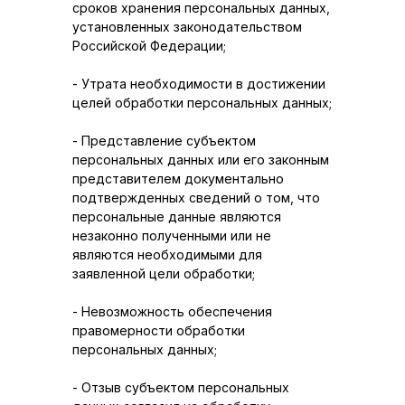
сроков хранения персональных данных,
установленных законодательством
Российской Федерации;
- Утрата необходимости в достижении
целей обработки персональных данных;
- Представление субъектом
персональных данных или его законным
представителем документально
подтвержденных сведений о том, что
персональные данные являются
незаконно полученными или не
являются необходимыми для
заявленной цели обработки;
- Невозможность обеспечения
правомерности обработки
персональных данных;
- Отзыв субъектом персональных