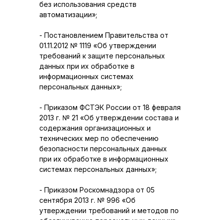
без использования средств
автоматизации»;
- Постановлением Правительства от
01.11.2012 № 1119 «Об утверждении
требований к защите персональных
данных при их обработке в
информационных системах
персональных данных»;
- Приказом ФСТЭК России от 18 февраля
2013 г. № 21 «Об утверждении состава и
содержания организационных и
технических мер по обеспечению
безопасности персональных данных
при их обработке в информационных
системах персональных данных»;
- Приказом Роскомнадзора от 05
сентября 2013 г. № 996 «Об
утверждении требований и методов по