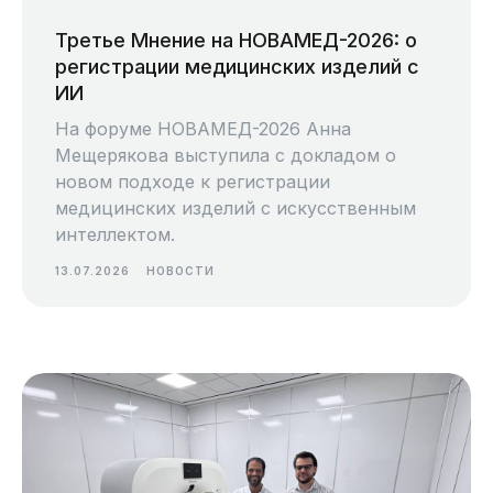
ответственностью "Платформа Третье
Мнение", ИНН 7714420229, ОГРН
Третье Мнение на НОВАМЕД-2026: о
5177746328106, все права защищены.
регистрации медицинских изделий с
121205, г. Москва, Территория
ИИ
Инновационного центра Сколково, ул. Нобеля
д. 7, этаж 2, пом. 37, раб. 2
На форуме НОВАМЕД-2026 Анна
ОКВЭД 62.01 Разработка компьютерного
Мещерякова выступила с докладом о
программного обеспечения
новом подходе к регистрации
медицинских изделий с искусственным
Политика обработки и защиты
персональных данных
интеллектом.
Антикоррупционная политика
13.07.2026
НОВОСТИ
Требования к организации, осуществляющей
деятельность в области информационных
технологий
Товарный знак зарегистрирован
Деятельность
осуществляется при
грантовой
поддержке Фонда
«Сколково»