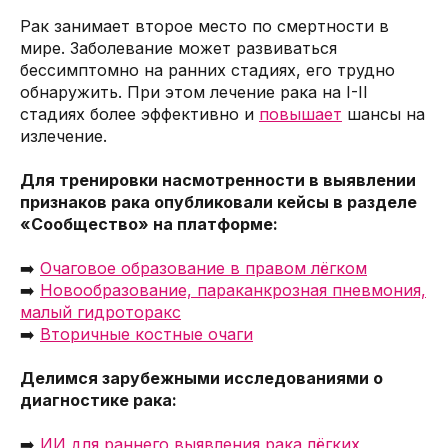
Рак занимает второе место по смертности в
мире. Заболевание может развиваться
бессимптомно на ранних стадиях, его трудно
обнаружить. При этом лечение рака на I-II
стадиях более эффективно и
повышает
шансы на
излечение.
Для тренировки насмотренности в выявлении
признаков рака опубликовали кейсы в разделе
«Сообщество» на платформе:
➡️
Очаговое образование в правом лёгком
➡️
Новообразование, параканкрозная пневмония,
малый гидроторакс
➡️
Вторичные костные очаги
Делимся зарубежными исследованиями о
диагностике рака:
➡️
ИИ для раннего выявления рака лёгких